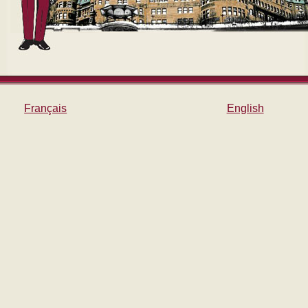
Français
English